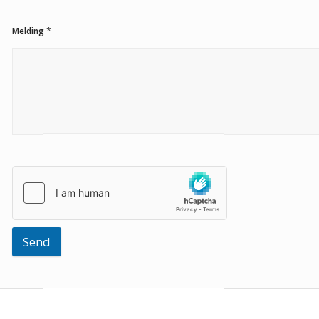
*
Melding
Send