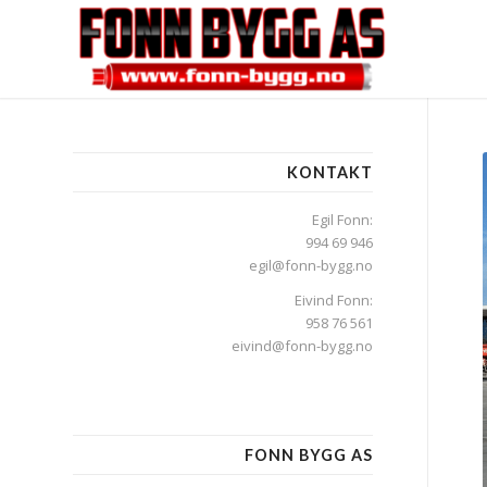
KONTAKT
Egil Fonn:
994 69 946
egil@fonn-bygg.no
Eivind Fonn:
958 76 561
eivind@fonn-bygg.no
FONN BYGG AS