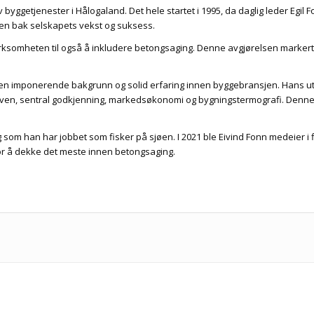
av byggetjenester i Hålogaland. Det hele startet i 1995, da daglig leder Eg
ften bak selskapets vekst og suksess.
irksomheten til også å inkludere betongsaging. Denne avgjørelsen markerte 
ar en imponerende bakgrunn og solid erfaring innen byggebransjen. Hans u
oven, sentral godkjenning, markedsøkonomi og bygningstermografi. Denne
g som han har jobbet som fisker på sjøen. I 2021 ble Eivind Fonn medeier i fi
for å dekke det meste innen betongsaging.