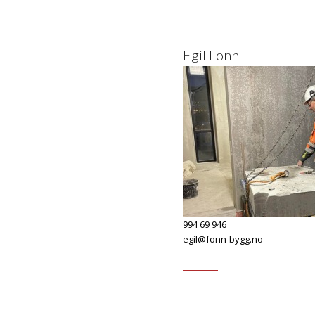
Egil Fonn
994 69 946
egil@fonn-bygg.no