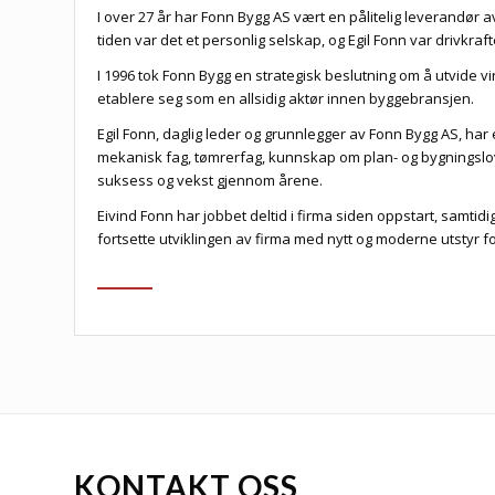
I over 27 år har Fonn Bygg AS vært en pålitelig leverandør 
tiden var det et personlig selskap, og Egil Fonn var drivkra
I 1996 tok Fonn Bygg en strategisk beslutning om å utvide v
etablere seg som en allsidig aktør innen byggebransjen.
Egil Fonn, daglig leder og grunnlegger av Fonn Bygg AS, h
mekanisk fag, tømrerfag, kunnskap om plan- og bygningsl
suksess og vekst gjennom årene.
Eivind Fonn har jobbet deltid i firma siden oppstart, samtidi
fortsette utviklingen av firma med nytt og moderne utstyr 
KONTAKT OSS