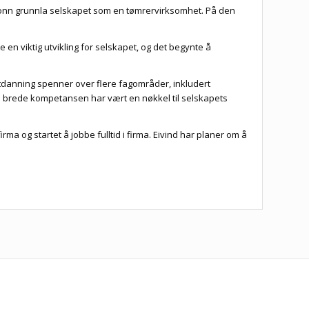
il Fonn grunnla selskapet som en tømrervirksomhet. På den
en viktig utvikling for selskapet, og det begynte å
tdanning spenner over flere fagområder, inkludert
 brede kompetansen har vært en nøkkel til selskapets
rma og startet å jobbe fulltid i firma. Eivind har planer om å