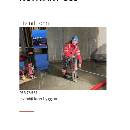
Eivind Fonn
958 76 561
eivind@fonn-bygg.no